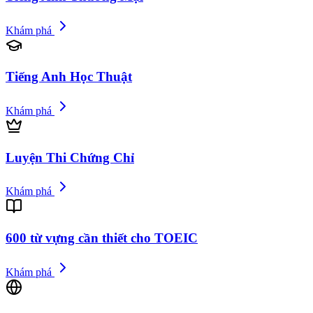
Khám phá
Tiếng Anh Học Thuật
Khám phá
Luyện Thi Chứng Chỉ
Khám phá
600 từ vựng cần thiết cho TOEIC
Khám phá