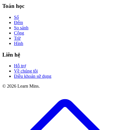
Toán học
Số
Đếm
So sánh
Cộng
Trừ
Hình
Liên hệ
Hỗ trợ
Về chúng tôi
Điều khoản sử dụng
©
2026
Learn Mins.